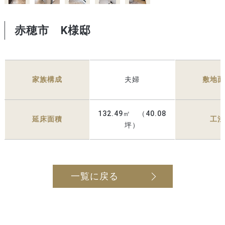
赤穂市 K様邸
家族構成
夫婦
敷地
132.49㎡ （40.08
延床面積
工
坪）
一覧に戻る