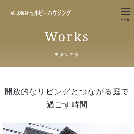
togg
navi
南欧風の家｜セルビーの建て
Works
た家｜兵庫県赤穂市の自由設
計の住宅メーカー ツーバイフ
ォーの[セルビーハウジング]
モダンの家
開放的なリビングとつながる庭で
過ごす時間