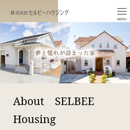
togg
navi
兵庫県赤穂市 姫路市 自由
設計の住宅・注文住宅メーカ
ー ツーバイフォーのセルビー
ハウジング｜TOPページ
About SELBEE
Housing