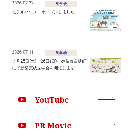
2026.07.27
見学会
モデルハウス オープンしました！
2026.07.11
見学会
７月25日(土)・26日(日) 姫路市白浜町
にて新築完成見学会を開催します！
YouTube
2026.06.14
お知らせ
●住宅無料相談会●随時開催中！
PR Movie